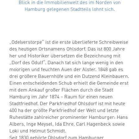
Blick in die Immobilienwelt des im Norden von
Hamburg gelegenen Stadtteils lohnt sich.
GESCHICHTE
„Odelverstorpe“ ist die erste überlieferte Schreibweise
des heutigen Ortsnamens Ohlsdorf. Das ist 800 Jahre
her und Historiker übersetzen die Bezeichnung mit
„Dorf des Odulf“. Danach tat sich lange wenig in den
moorigen und feuchten Auen der Alster. 1848 gab es
drei größere Bauernhöfe und ein Dutzend Kleinbauern.
Einen entscheidenden Schub erhielt die Gemeinde erst
mit dem Ankauf großer Flächen durch die Stadt
Hamburg im Jahr 1874 – Raum für einen neuen
Stadtfriedhof. Der Parkfriedhof Ohlsdorf ist mit heute
400 ha der größte Parkfriedhof der Welt und letzte
Ruhestätte zahlreicher prominenter Hamburger: Hans
Albers, Inge Meysel, Ida Ehre, Carl Hagenbeck sowie
Loki und Helmut Schmidt.
Seit 1830 gehörte Ohlsdorf zum Hamburger