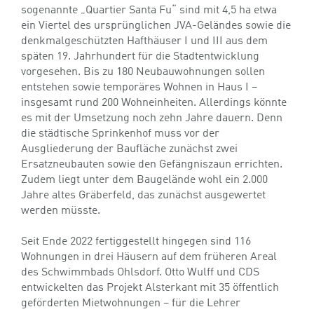
sogenannte „Quartier Santa Fu“ sind mit 4,5 ha etwa
ein Viertel des ursprünglichen JVA-Geländes sowie die
denkmalgeschützten Hafthäuser I und III aus dem
späten 19. Jahrhundert für die Stadtentwicklung
vorgesehen. Bis zu 180 Neubauwohnungen sollen
entstehen sowie temporäres Wohnen in Haus I –
insgesamt rund 200 Wohneinheiten. Allerdings könnte
es mit der Umsetzung noch zehn Jahre dauern. Denn
die städtische Sprinkenhof muss vor der
Ausgliederung der Baufläche zunächst zwei
Ersatzneubauten sowie den Gefängniszaun errichten.
Zudem liegt unter dem Baugelände wohl ein 2.000
Jahre altes Gräberfeld, das zunächst ausgewertet
werden müsste.
Seit Ende 2022 fertiggestellt hingegen sind 116
Wohnungen in drei Häusern auf dem früheren Areal
des Schwimmbads Ohlsdorf. Otto Wulff und CDS
entwickelten das Projekt Alsterkant mit 35 öffentlich
geförderten Mietwohnungen – für die Lehrer