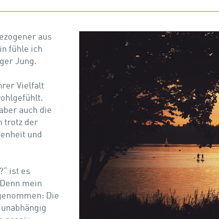
gezogener aus
n fühle ich
ger Jung.
rer Vielfalt
ohlgefühlt.
aber auch die
 trotz der
fenheit und
“ ist es
. Denn mein
u genommen: Die
g unabhängig