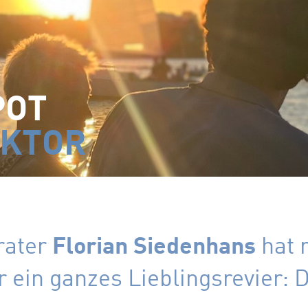
POT
AKTOR
rater
Florian Siedenhans
hat n
r ein ganzes Lieblingsrevier: 