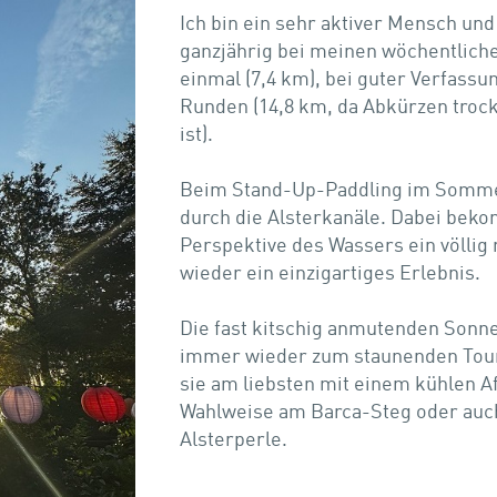
Ich bin ein sehr aktiver Mensch un
ganzjährig bei meinen wöchentlich
einmal (7,4 km), bei guter Verfass
Runden (14,8 km, da Abkürzen trock
ist).
Beim Stand-Up-Paddling im Sommer
durch die Alsterkanäle. Dabei beko
Perspektive des Wassers ein völlig
wieder ein einzigartiges Erlebnis.
Die fast kitschig anmutenden Son
immer wieder zum staunenden Touri
sie am liebsten mit einem kühlen A
Wahlweise am Barca-Steg oder auch
Alsterperle.