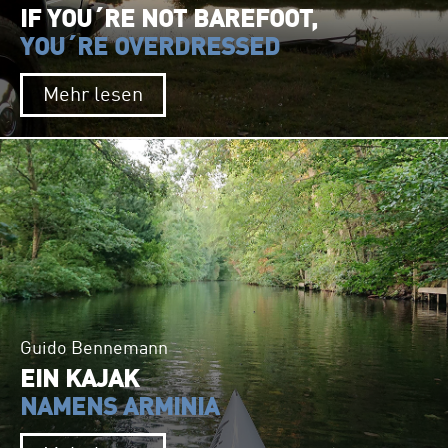
IF YOU´RE NOT BAREFOOT,
YOU´RE OVERDRESSED
Mehr lesen
Guido Bennemann
EIN KAJAK
NAMENS ARMINIA