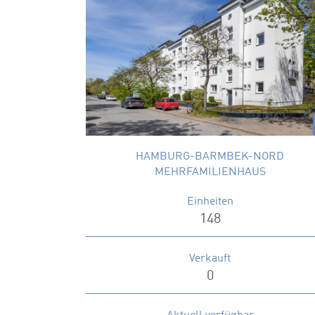
148 Eigentumswohnungen aufgeteilt auf
drei energetisch sanierte
Mehrfamilienhäuser in Hamburg Barmbek
Nord
Wohnungsgrößen
32 – 71 m²
x
HAMBURG-BARMBEK-NORD
MEHRFAMILIENHAUS
Einheiten
148
Verkauft
0