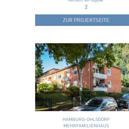
Aktuell verfügbar
2
ZUR PROJEKTSEITE
SALBEIWEG 50
Gepflegter Rotklinker am Friedhof Ohlsdor
Wohnungsgrößen
63 – 71 m²
x
HAMBURG-OHLSDORF
MEHRFAMILIENHAUS