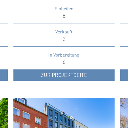
Einheiten
8
Verkauft
2
In Vorbereitung
6
ZUR PROJEKTSEITE
BEETSWEG 19-21, ERZBERGSTRASSE 8
Die Eigentumswohnungen im Herzen von
Hamburg-Ottensen verbinden zentrales