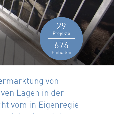
29
Projekte
676
Einheiten
Vermarktung von
ven Lagen in der
ht vom in Eigenregie