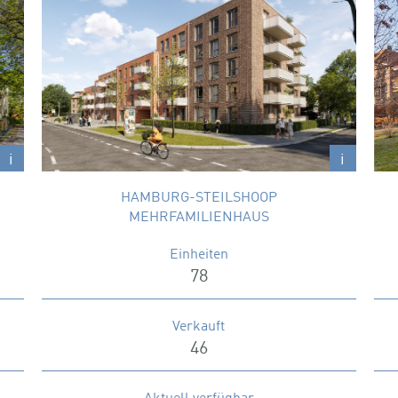
STEILSHOOPER STRASSE 254-256, 260
Moderne Eigentumswohnungen mit
durchdachten Grundrissen, hochwertiger
-
Ausstattung und grünen Außenflächen.
Wohnungsgrößen
37 – 115 m²
x
x
i
i
HAMBURG-STEILSHOOP
MEHRFAMILIENHAUS
Einheiten
78
Verkauft
46