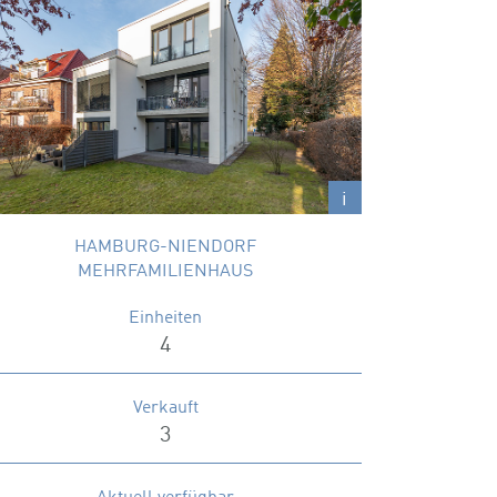
GROSS BORSTELER STRASSE 40
3-Zimmer-Wohnungen in ruhiger Lage von
Niendorf
Wohnungsgrößen
71 – 101 m²
i
HAMBURG-NIENDORF
MEHRFAMILIENHAUS
Einheiten
4
Verkauft
3