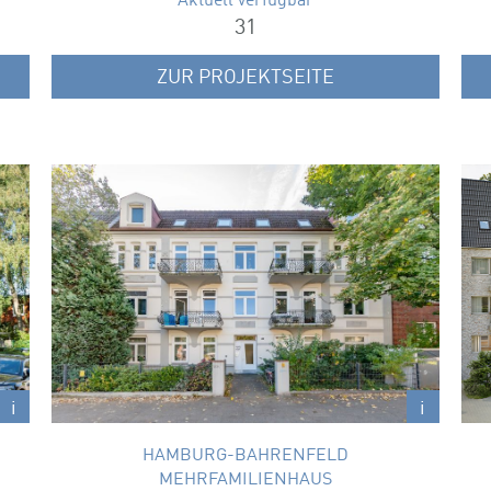
Aktuell verfügbar
31
ZUR PROJEKTSEITE
VON-SAUER-STRASSE 1B
Attraktives Mehrfamilienhaus in zentraler
f
Lage.
Wohnungsgrößen
76 – 104 m²
x
x
i
i
HAMBURG-BAHRENFELD
MEHRFAMILIENHAUS