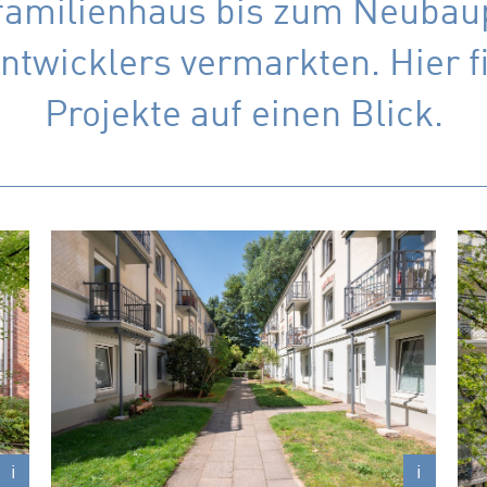
familienhaus bis zum Neubaup
ntwicklers vermarkten. Hier f
Projekte auf einen Blick.
Barmbeker Straße 159-161
s
Attraktive Eigentumswohnungen in
Hamburg-Winterhude, ruhig gelegen im
begrünten Innenhof
Wohnungsgrößen
40 – 71 m²
x
x
i
i