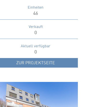
Einheiten
46
Verkauft
0
Aktuell verfügbar
0
ZUR PROJEKTSEITE
OHLSDORFER STRASSE 79 A-D
Grundrenovierter Rotklinker mit Bestands-
und Neubauwohnungen in einem der