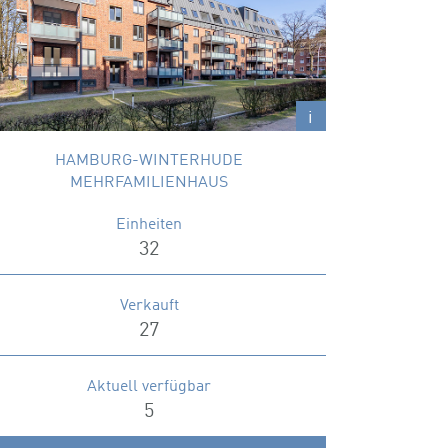
beliebtesten Hamburger Stadtteile:
Winterhude.
Wohnungsgrößen
49 – 113 m²
i
HAMBURG-WINTERHUDE
MEHRFAMILIENHAUS
Einheiten
32
Verkauft
27
Aktuell verfügbar
5