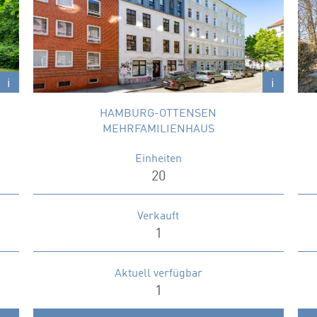
Wohnen zwischen Elbe und Szene.
Wohnungsgrößen
46 m² – 97 m²
x
x
i
i
HAMBURG-OTTENSEN
MEHRFAMILIENHAUS
Einheiten
20
Verkauft
1
Aktuell verfügbar
1