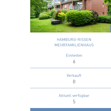
Hamburger Elbvorort Rissen.
Wohnungsgrößen
86 – 103 m²
x
HAMBURG-RISSEN
MEHRFAMILIENHAUS
Einheiten
6
Verkauft
0
Aktuell verfügbar
5