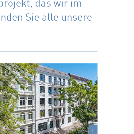
rojekt, das wir im
inden Sie alle unsere
Rellinger Straße 42
Stilvoller Altbau in begehrter Wohnlage von
Hamburg-Eimsbüttel
Wohnungsgrößen
45 – 51 m²
i