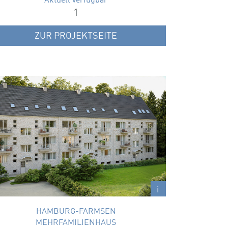
Aktuell verfügbar
1
ZUR PROJEKTSEITE
BERNER HEERWEG 90
Energieeffiziente Eigentumswohnungen im
Grünen.
Wohnungsgrößen
28 – 63 m²
i
HAMBURG-FARMSEN
MEHRFAMILIENHAUS