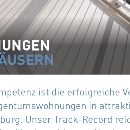
NUNGEN
HÄUSERN
petenz ist die erfolgreiche 
gentumswohnungen in attrakti
urg. Unser Track-Record reic