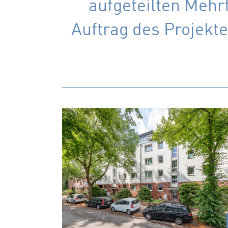
aufgeteilten Mehr
Auftrag des Projekte
Bachstraße 25-27
Im hochwertig ausgebauten Dachgeschos
sind vier neue Eigentumswohnungen mit
zeitgemäßem Wohnkomfort entstanden.
Wohnungsgrößen
48 – 74 m²
x